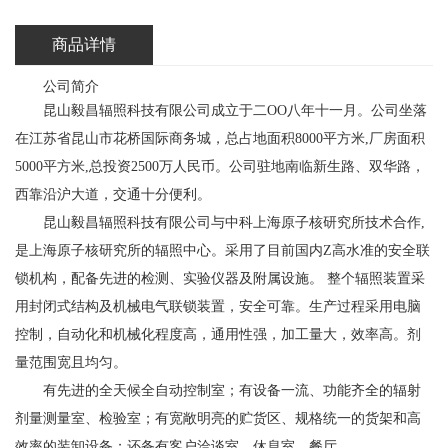
商品详情
公司简介
昆山毅昌辐照科技有限公司成立于二OO八年十一月。公司坐落
在江苏省昆山市花桥国际商务城，总占地面积8000平方米,厂房面积
5000平方米,总投资2500万人民币。公司驻地南临新生路、双华路，
西靠沿沪大道，交通十分
便利。
昆山毅昌辐照科技有限公司与中科上海原子核研究所技术合作,
是上海原子核研究所的辐照中心。采用了目前国内Z高水准的安全联
锁机构，配备先进的检测、实验仪器及附属设施。 整个辐照装置采
用封闭式结构及机械电气联锁装置，安全可靠。生产过程采用电脑
控制，自动化和机械化程度高，通用性强，加工量大，效率高。剂
量范围宽且均匀。
有先进的全天候全自动控制室；有设备一流、功能齐全的辐射
剂量测量室、检验室；有宽敞明亮的贮货区、规格统一的货架和高
效率的装卸设备；还备有客户洽谈室、休息室、餐厅。