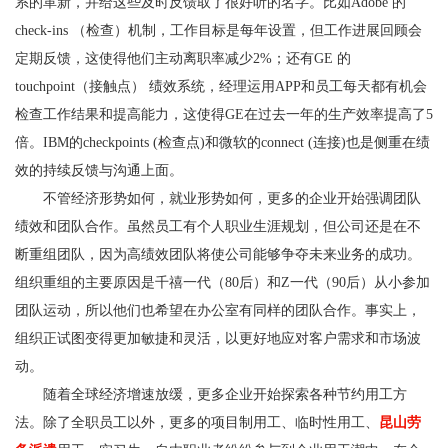
系的革新，并给这些及时反馈取了很好听的名字。比如Adobe 的
check-ins （检查）机制，工作目标是每年设置，但工作进展回顾会
定期反馈，这使得他们主动离职率减少2%；还有GE 的
touchpoint（接触点） 绩效系统，经理运用APP和员工每天都有机会
检查工作结果和提高能力，这使得GE在过去一年的生产效率提高了5
倍。IBM的checkpoints (检查点)和微软的connect (连接)也是侧重在绩
效的持续反馈与沟通上面。
不管经济形势如何，就业形势如何，更多的企业开始强调团队
绩效和团队合作。虽然员工有个人职业生涯规划，但公司还是在不
断重组团队，因为高绩效团队将使公司能够争夺未来业务的成功。
组织重组的主要原因是千禧一代（80后）和Z一代（90后）从小参加
团队运动，所以他们也希望在办公室有同样的团队合作。事实上，
组织正试图变得更加敏捷和灵活，以更好地应对客户需求和市场波
动。
随着全球经济增速放缓，更多企业开始探索各种节约用工方
法。除了全职员工以外，更多的项目制用工、临时性用工、
昆山劳