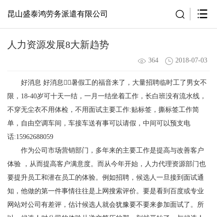
昆山盛泰鸿劳务派遣有限公司
人力资源发展8大新趋势
364
2018-07-03
好消息 好消息
暑假工的福音来了，
大量招聘临时工了
男女不
限，18-40岁
可十天一结，一月一结
坐着工作，长白班
没有流水线，
不穿无尘衣
不用体检，不用面试
主要工作:贴标签，撕标签
工作简
单，自由
空调车间，车接车送
有事可以请假，中间可以预支
电
话:15962688059
作为公司市场营销部门，多年来的主要工作是提高与改善客户
体验 ，从而提高客户满意度。而从今年开始，人力代理资源部门也
要提升员工和潜在员工的体验。例如招聘，候选人一旦接到面试通
知，他做的第一件事情往往是上网搜索评价。要是看到百度或专业
网站对公司有差评，估计候选人就会犹豫要不要来参加面试了。所