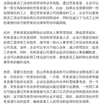
业面临着员工流动性和劳动争议等风险。通过劳务派遣，企业可以
将一部分风险转移给劳务派遣公司。比如，如果企业需要招聘一些
短期项目的工人，通过劳务派遣公司招募临时工人，企业可以避免
因员工流动导致的再次培训和招聘成本，同时也减少了与员工之间
的雇佣纠纷可能带来的法律和劳动仲裁风险。
此外，劳务派遣还能帮助企业简化人事管理流程，降低管理成本。
劳务派遣公司负责招聘、培训和管理派遣人员，企业只需提供相应
的用工需求和工作指导，便可将一部分人事管理工作交由劳务派遣
公司完成。这样，企业可以专注于核心业务，减少管理层次，提高
工作效率。同时，劳务派遣公司通常会提供完善的人事薪酬制度，
企业可以根据实际用工情况进行结算，避免因员工福利和社保等因
素带来的额外成本。
然而，需要注意的是，昆山劳务派遣虽然可以帮助企业降低用工成
本，但也存在一些潜在的问题。一方面，劳务派遣公司的信誉和服
务质量可能存在差异，企业在选择合作伙伴时需慎重考虑。另一方
面，劳务派遣中存在的劳动权益问题也需要引起重视。一些用工单
位可能会通过劳务派遣规避与员工签订正式劳动合同和提供应有的
福利，这可能导致劳动纠纷和社会不稳定。因此，政府应强化对劳
务派遣行业的监管，确保派遣工人的劳动权益得到切实保障。